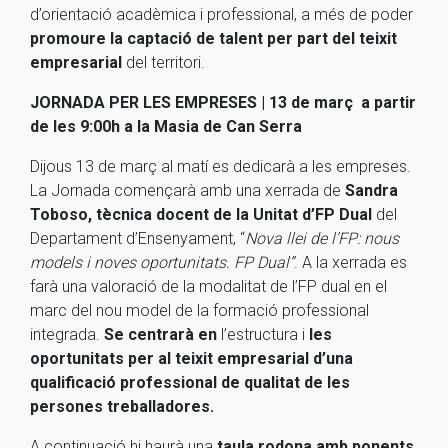
d’orientació acadèmica i professional, a més de poder
promoure la captació de talent per part del teixit
empresarial
del territori.
JORNADA PER LES EMPRESES | 13 de març a partir
de les 9:00h a la Masia de Can Serra
Dijous 13 de març al matí es dedicarà a les empreses.
La Jornada començarà amb una xerrada de
Sandra
Toboso, tècnica docent de la Unitat d’FP Dual
del
Departament d’Ensenyament, “
Nova llei de l’FP: nous
models i noves oportunitats. FP Dual”
. A la xerrada es
farà una valoració de la modalitat de l’FP dual en el
marc del nou model de la formació professional
integrada.
Se centrarà en
l’estructura i
les
oportunitats per al teixit empresarial d’una
qualificació professional de qualitat de les
persones treballadores.
A continuació hi haurà una
taula rodona amb ponents