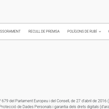
ESSORAMENT
RECULL DE PREMSA
POLÍGONS DE RUBÍ
79 del Parlament Europeu i del Consell, de 27 d’abril de 2016 (d
otecció de Dades Personals i garantia dels drets digitals (d’ar