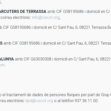
g
.
XARCUTERS DE TERRASSA
amb CIF G58195686 i domicili en C/ 
correu electrònic:
info@cecot.org
.
 CIF G58195686 i domicili en C/ Sant Pau, 6, 08221 Terrassa 
IS
amb CIF G58195686 i domicili en C/ Sant Pau, 6, 08221 Ter
TALUNYA
amb CIF G63030308 i domicili en C/ Sant Pau, 6, 0822
com
.
 el tractament de dades de persones físiques per part de Grup C
rreu electrònic
dpd@cecot.org
o al telèfon 937 36 11 00.