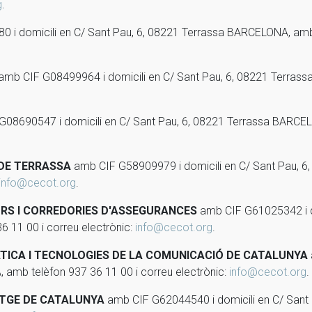
g
.
i domicili en C/ Sant Pau, 6, 08221 Terrassa BARCELONA, amb 
amb CIF G08499964 i domicili en C/ Sant Pau, 6, 08221 Terras
08690547 i domicili en C/ Sant Pau, 6, 08221 Terrassa BARCEL
 DE TERRASSA
amb CIF G58909979 i domicili en C/ Sant Pau, 
info@cecot.org
.
RS I CORREDORIES D'ASSEGURANCES
amb CIF G61025342 i do
 11 00 i correu electrònic:
info@cecot.org
.
TICA I TECNOLOGIES DE LA COMUNICACIÓ DE CATALUNYA
amb telèfon 937 36 11 00 i correu electrònic:
info@cecot.org
.
ATGE DE CATALUNYA
amb CIF G62044540 i domicili en C/ Sant