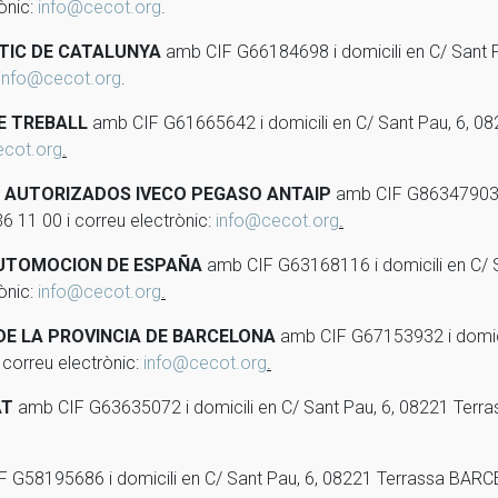
ònic:
info@cecot.org
.
STIC DE CATALUNYA
amb CIF G66184698 i domicili en C/ Sant
info@cecot.org
.
E TREBALL
amb CIF G61665642 i domicili en C/ Sant Pau, 6, 
ecot.org
.
S AUTORIZADOS IVECO PEGASO ANTAIP
amb CIF G86347903 i 
 11 00 i correu electrònic:
info@cecot.org
.
AUTOMOCION DE ESPAÑA
amb CIF G63168116 i domicili en C/ 
ònic:
info@cecot.org
.
 DE LA PROVINCIA DE BARCELONA
amb CIF G67153932 i domicil
correu electrònic:
info@cecot.org
.
AT
amb CIF G63635072 i domicili en C/ Sant Pau, 6, 08221 Ter
 G58195686 i domicili en C/ Sant Pau, 6, 08221 Terrassa BARC