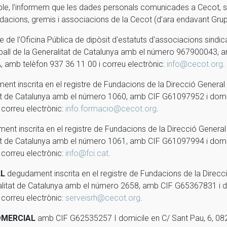
ble, l’informem que les dades personals comunicades a Cecot,
undacions, gremis i associacions de la Cecot (d’ara endavant Gru
e de l'Oficina Pública de dipòsit d'estatuts d'associacions sindic
Treball de la Generalitat de Catalunya amb el número 967900043,
amb telèfon 937 36 11 00 i correu electrònic:
info@cecot.org
.
t inscrita en el registre de Fundacions de la Direcció General de
at de Catalunya amb el número 1060, amb CIF G61097952 i domici
correu electrònic:
info.formacio@cecot.org
.
nt inscrita en el registre de Fundacions de la Direcció General d
at de Catalunya amb el número 1061, amb CIF G61097994 i domici
correu electrònic:
info@fci.cat
.
LL
degudament inscrita en el registre de Fundacions de la Direcció
alitat de Catalunya amb el número 2658, amb CIF G65367831 i do
correu electrònic:
serveisrh@cecot.org
.
OMERCIAL
amb CIF G62535257 I domicile en C/ Sant Pau, 6, 0