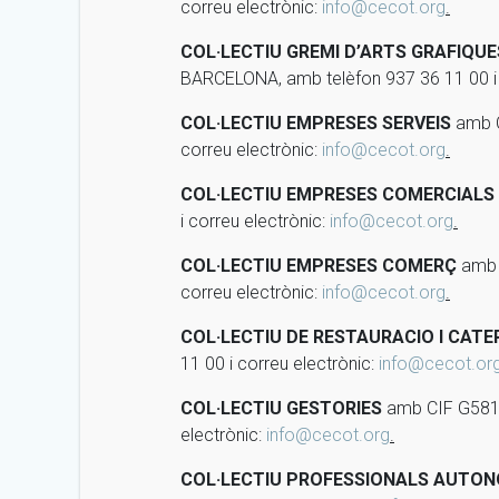
correu electrònic:
info@cecot.org
.
COL·LECTIU GREMI D’ARTS GRAFIQU
BARCELONA, amb telèfon 937 36 11 00 i 
COL·LECTIU EMPRESES SERVEIS
amb C
correu electrònic:
info@cecot.org
.
COL·LECTIU EMPRESES COMERCIALS
i correu electrònic:
info@cecot.org
.
COL·LECTIU EMPRESES COMERÇ
amb C
correu electrònic:
info@cecot.org
.
COL·LECTIU DE RESTAURACIO I CATE
11 00 i correu electrònic:
info@cecot.or
COL·LECTIU GESTORIES
amb CIF G5819
electrònic:
info@cecot.org
.
COL·LECTIU PROFESSIONALS AUTO