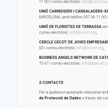
11 00 i correu electrònic:
info@cecot.or
UNIÓ CARNISSERS I CANSALADERS-
BARCELONA, amb telèfon 937 36 11 00 i 
UNIÓ DE FLORISTES DE TERRASSA
amb
correu electrònic:
info@cecot.org
.
CERCLE CECOT DE JOVES EMPRESAR
00 i correu electrònic:
info@cecot.org
.
BUSINESS ANGELS NETWORK DE CA
70 67 i correu electrònic:
info@bancat.
2-CONTACTE
Per a qualsevol assumpte relacionat amb
de Protecció de Dades
a través del co