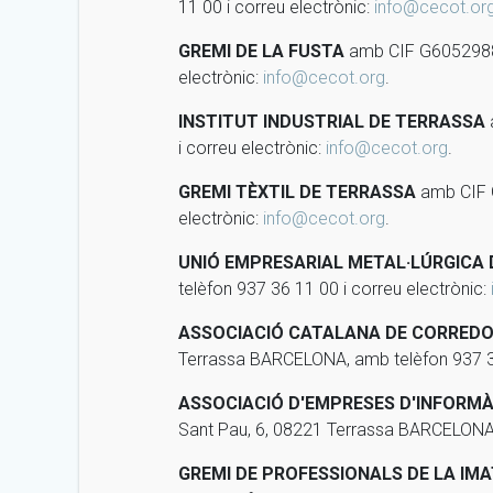
11 00 i correu electrònic:
info@cecot.or
GREMI DE LA FUSTA
amb CIF G60529880 
electrònic:
info@cecot.org
.
INSTITUT INDUSTRIAL DE TERRASSA
i correu electrònic:
info@cecot.org
.
GREMI TÈXTIL DE TERRASSA
amb CIF G
electrònic:
info@cecot.org
.
UNIÓ EMPRESARIAL METAL·LÚRGICA
telèfon 937 36 11 00 i correu electrònic:
ASSOCIACIÓ CATALANA DE CORREDO
Terrassa BARCELONA, amb telèfon 937 36
ASSOCIACIÓ D'EMPRESES D'INFORMÀ
Sant Pau, 6, 08221 Terrassa BARCELONA, 
GREMI DE PROFESSIONALS DE LA IM