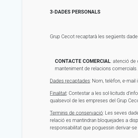
3-DADES PERSONALS
Grup Cecot recaptarà les següents dades 
CONTACTE COMERCIAL
: atenció de 
manteniment de relacions comercials.
Dades recaptades
: Nom, telèfon, e-mail 
Finalitat
: Contestar a les sol·licituds d'i
qualsevol de les empreses del Grup Cecot,
Terminis de conservació
: Les seves dade
relació es mantindran bloquejades a dispo
responsabilitat que poguessin derivar-se 