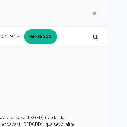
CONTACTE
FER-SE SOCI
’ara endavant RGPD) ), de la Llei
a endavant LOPDGDD) i qualsevol altre