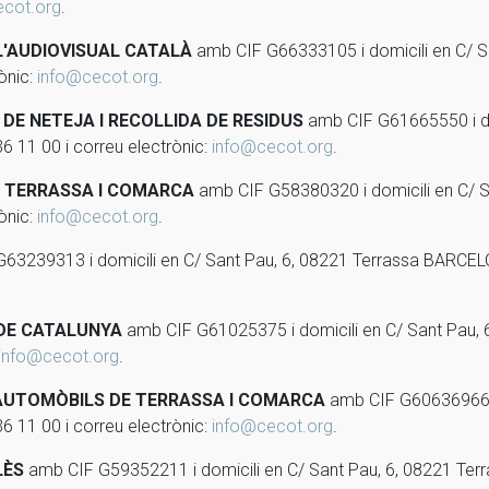
ecot.org
.
L'AUDIOVISUAL CATALÀ
amb CIF G66333105 i domicili en C/ 
ònic:
info@cecot.org
.
DE NETEJA I RECOLLIDA DE RESIDUS
amb CIF G61665550 i do
 11 00 i correu electrònic:
info@cecot.org
.
E TERRASSA I COMARCA
amb CIF G58380320 i domicili en C/ 
ònic:
info@cecot.org
.
63239313 i domicili en C/ Sant Pau, 6, 08221 Terrassa BARCELO
 DE CATALUNYA
amb CIF G61025375 i domicili en C/ Sant Pau,
info@cecot.org
.
'AUTOMÒBILS DE TERRASSA I COMARCA
amb CIF G60636966 i 
 11 00 i correu electrònic:
info@cecot.org
.
LÈS
amb CIF G59352211 i domicili en C/ Sant Pau, 6, 08221 Te