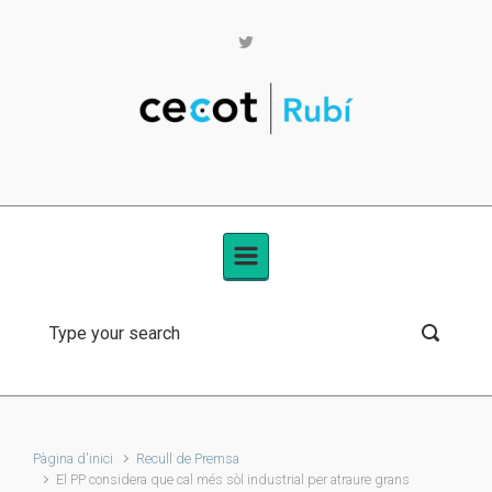
Skip to main content
Pàgina d'inici
Recull de Premsa
El PP considera que cal més sòl industrial per atraure grans