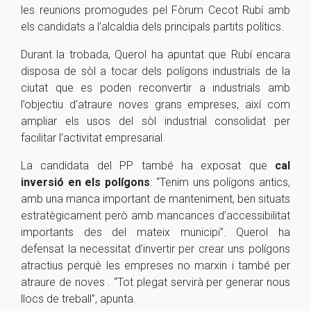
les reunions promogudes pel Fòrum
Cecot
Rubí amb
els candidats a l’alcaldia dels principals partits polítics.
Durant la trobada, Querol ha apuntat que Rubí encara
disposa de sòl a tocar dels polígons industrials de la
ciutat que es poden reconvertir a industrials amb
l’objectiu d’atraure noves grans empreses, així com
ampliar els usos del sòl industrial consolidat per
facilitar l’activitat empresarial.
La candidata del PP també ha exposat que
cal
inversió en els polígons
:
“
Tenim uns polígons antics,
amb una manca important de manteniment, ben situats
estratègicament però amb mancances d’accessibilitat
importants des del mateix municipi
”
. Querol ha
defensat la necessitat d’invertir per crear uns polígons
atractius perquè les empreses no marxin i també per
atraure de noves
.
“
Tot plegat servirà per generar nous
llocs de treball
”
, apunta.