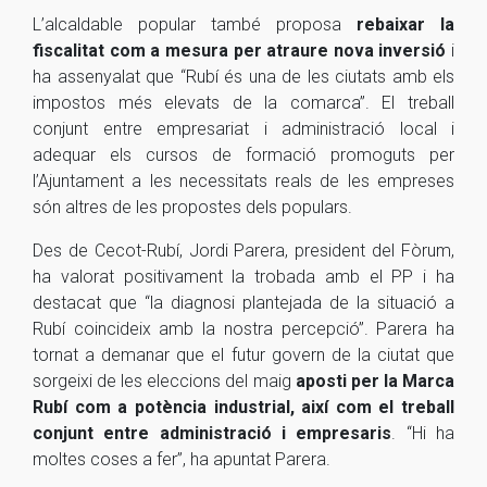
L’alcaldable popular també proposa
rebaixar la
fiscalitat com a mesura per atraure nova inversió
i
ha assenyalat que
“
Rubí és una de les ciutats amb els
impostos més elevats de la comarca
”
. El treball
conjunt entre empresariat i administració local i
adequar els cursos de formació promoguts per
l’Ajuntament a les necessitats reals de les empreses
són altres de les propostes dels populars.
Des de
Cecot
-Rubí, Jordi
Parera
, president del Fòrum,
ha valorat positivament la trobada amb el PP i ha
destacat que
“
la diagnosi plantejada de la situació a
Rubí coincideix amb la nostra percepció
”
.
Parera
ha
tornat a demanar que el futur govern de la ciutat que
sorgeixi de les eleccions del maig
aposti per la Marca
Rubí com a potència industrial, així com el treball
conjunt entre administració i empresaris
.
“
Hi ha
moltes coses a fer
”
, ha apuntat
Parera
.