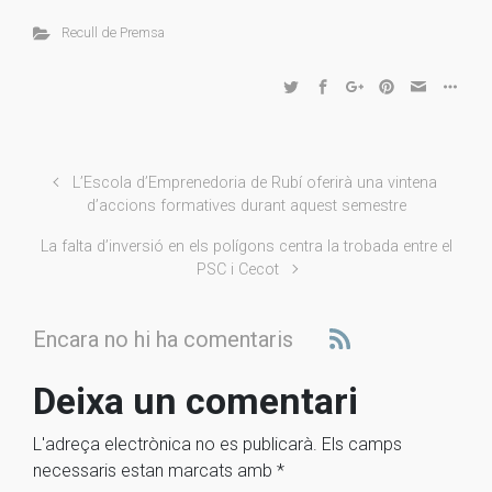
Recull de Premsa
L’Escola d’Emprenedoria de Rubí oferirà una vintena
d’accions formatives durant aquest semestre
La falta d’inversió en els polígons centra la trobada entre el
PSC i Cecot
Encara no hi ha comentaris
Deixa un comentari
L'adreça electrònica no es publicarà.
Els camps
necessaris estan marcats amb
*