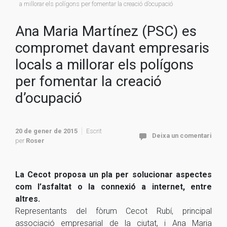
a millorar els polígons per fomentar la creació d’ocupació
Ana Maria Martínez (PSC) es
compromet davant empresaris
locals a millorar els polígons
per fomentar la creació
d’ocupació
20 de gener de 2015
Escrit
Deixa un comentari
per
Roser
La
Cecot
proposa un pla per solucionar aspectes
com l’asfaltat o la connexió a internet, entre
altres.
Representants del fòrum
Cecot
Rubí, principal
associació empresarial de la ciutat, i
Ana
Maria