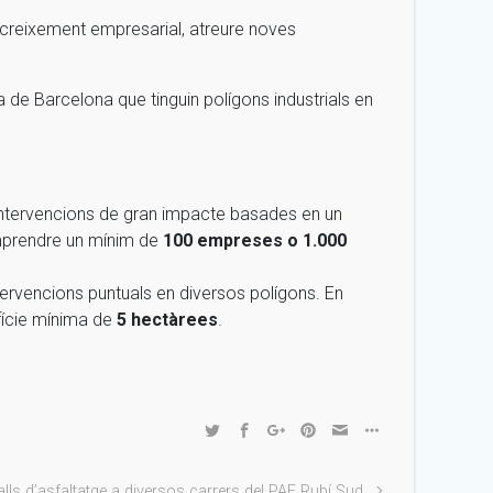
el creixement empresarial, atreure noves
a de Barcelona que tinguin polígons industrials en
’intervencions de gran impacte basades en un
comprendre un mínim de
100 empreses o 1.000
tervencions puntuals en diversos polígons. En
fície mínima de
5 hectàrees
.
lls d’asfaltatge a diversos carrers del PAE Rubí Sud