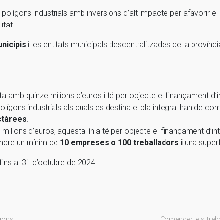
ls polígons industrials amb inversions d’alt impacte per afavorir 
itat.
nicipis
i les entitats municipals descentralitzades de la provínci
ta amb quinze milions d’euros i té per objecte el finançament d
 polígons industrials als quals es destina el pla integral han de 
ctàrees
.
ilions d’euros, aquesta línia té per objecte el finançament d’in
endre un mínim de
10 empreses o 100 treballadors i
una super
 fins al 31 d’octubre de 2024.
ígons
Comencen els treba