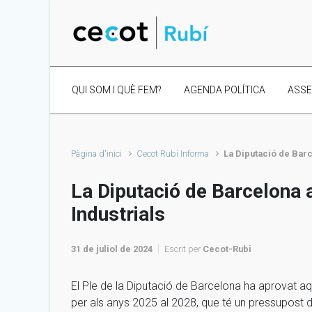
Skip to main content
QUI SOM I QUÈ FEM?
AGENDA POLÍTICA
ASS
Pàgina d'inici
Cecot Rubí Informa
La Diputació de Barc
La Diputació de Barcelona 
Industrials
31 de juliol de 2024
Escrit per
Cecot-Rubi
El Ple de la Diputació de Barcelona ha aprovat aqu
per als anys 2025 al 2028, que té un pressupost 