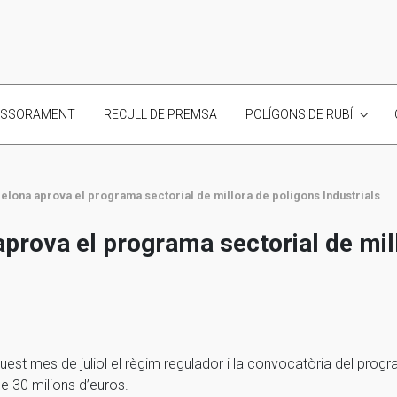
ESSORAMENT
RECULL DE PREMSA
POLÍGONS DE RUBÍ
elona aprova el programa sectorial de millora de polígons Industrials
aprova el programa sectorial de mil
est mes de juliol el règim regulador i la convocatòria del progra
de 30 milions d’euros.