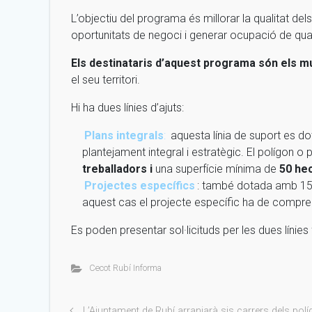
L’objectiu del programa és millorar la qualitat de
oportunitats de negoci i generar ocupació de qual
Els destinataris d’aquest programa són els mu
el seu territori.
Hi ha dues línies d’ajuts:
Plans integrals
:
aquesta línia de suport es do
plantejament integral i estratègic. El polígon o
treballadors i
una superfície mínima de
50 he
Projectes específics
: també dotada amb 15 m
aquest cas el projecte específic ha de compr
Es poden presentar sol·licituds per les dues línies
Cecot Rubí Informa
L’Ajuntament de Rubí arranjarà sis carrers dels pol