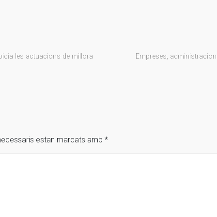
picia les actuacions de millora
Empreses, administracions 
necessaris estan marcats amb
*