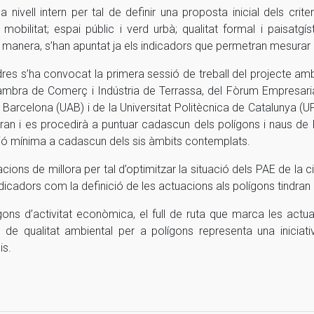
 nivell intern per tal de definir una proposta inicial dels crit
 mobilitat; espai públic i verd urbà; qualitat formal i paisatgí
 manera, s’han apuntat ja els indicadors que permetran mesurar a
endres s’ha convocat la primera sessió de treball del projecte 
Cambra de Comerç i Indústria de Terrassa, del Fòrum Empresarial
Barcelona (UAB) i de la Universitat Politècnica de Catalunya (
ran i es procedirà a puntuar cadascun dels polígons i naus de Rub
ió mínima a cadascun dels sis àmbits contemplats.
acions de millora per tal d’optimitzar la situació dels PAE de la c
indicadors com la definició de les actuacions als polígons tindran 
ígons d’activitat econòmica, el full de ruta que marca les actua
ntiu de qualitat ambiental per a polígons representa una inicia
is.