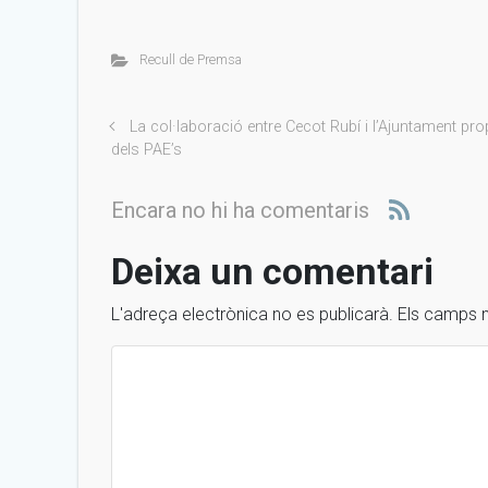
Recull de Premsa
La col·laboració entre Cecot Rubí i l’Ajuntament pro
dels PAE’s
Encara no hi ha comentaris
Deixa un comentari
L'adreça electrònica no es publicarà.
Els camps 