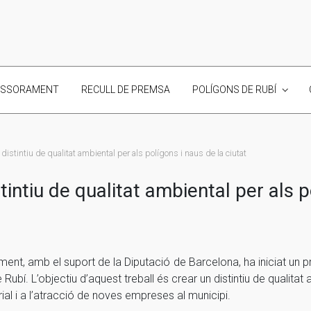
ESSORAMENT
RECULL DE PREMSA
POLÍGONS DE RUBÍ
istintiu de qualitat ambiental per als polígons i naus de la ciutat
intiu de qualitat ambiental per als po
ent, amb el suport de la Diputació de Barcelona, ha iniciat un pro
Rubí. L’objectiu d’aquest treball és crear un distintiu de qualitat 
rial i a l’atracció de noves empreses al municipi.