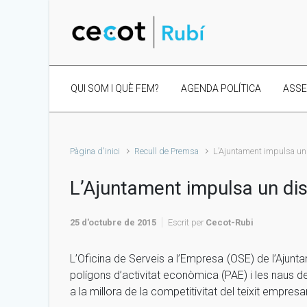
Skip to main content
QUI SOM I QUÈ FEM?
AGENDA POLÍTICA
ASS
Pàgina d'inici
Recull de Premsa
L’Ajuntament impulsa un d
L’Ajuntament impulsa un dist
25 d'octubre de 2015
Escrit per
Cecot-Rubi
L’Oficina de Serveis a l’Empresa (OSE) de l’Ajuntam
polígons d’activitat econòmica (PAE) i les naus de 
a la millora de la competitivitat del teixit empresa