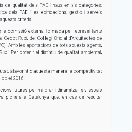
eris de qualitat dels PAE i naus en sis categories:
stica dels PAE i les edificacions; gestió i serveis
quests criteris.
amb la comissió externa, formada per representants
 Cecot-Rubí, del Col·legi Oficial d’Arquitectes de
UPC). Amb les aportacions de tots aquests agents,
í. Per obtenir el distintiu de qualitat ambiental,
iutat, afavorint d’aquesta manera la competitivitat
lloc el 2016.
cions futures per millorar i dinamitzar els espais
tiva pionera a Catalunya que, en cas de resultar