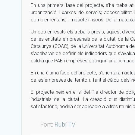
En una primera fase del projecte, s’ha treballat a
urbanització i xarxes de serveis; accessibilitat i
complementaris; i impacte i riscos. De la mateixa
Un cop enllestits els treballs previs, aquest div
de les entitats empresarials de la ciutat, de la 
Catalunya (COAC), de la Universitat Autònoma de 
s’acabaran de definir els indicadors que s’avalua
caldrà que PAE i empreses obtinguin una puntuac
En una última fase del projecte, s’orientaran actu
de les empreses del territori. Tant el càlcul dels 
El projecte neix en el si del Pla director de pol
industrials de la ciutat. La creació d’un disti
satisfactòria, podria ser aplicable a altres municip
Font:
Rubí TV