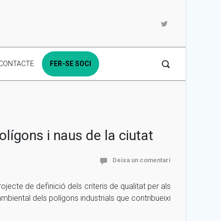
CONTACTE
FER-SE SOCI
lígons i naus de la ciutat
Deixa un comentari
jecte de definició dels criteris de qualitat per als
ambiental dels polígons industrials que contribueixi