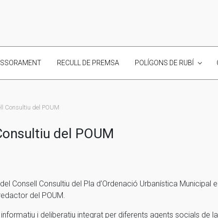
ESSORAMENT
RECULL DE PREMSA
POLÍGONS DE RUBÍ
ell Consultiu del POUM
 Consultiu del POUM
el Consell Consultiu del Pla d’Ordenació Urbanística Municipal e
 redactor del POUM.
informatiu i deliberatiu integrat per diferents agents socials de la