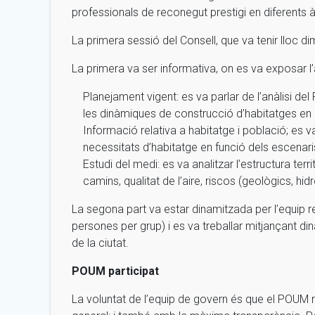
professionals de reconegut prestigi en diferents àm
La primera sessió del Consell, que va tenir lloc
La primera va ser informativa, on es va exposar l’an
Planejament vigent: es va parlar de l’anàlisi d
les dinàmiques de construcció d’habitatges en e
Informació relativa a habitatge i població; es 
necessitats d’habitatge en funció dels escenar
Estudi del medi: es va analitzar l’estructura ter
camins, qualitat de l’aire, riscos (geològics, hid
La segona part va estar dinamitzada per l’equip 
persones per grup) i es va treballar mitjançant di
de la ciutat.
POUM participat
La voluntat de l’equip de govern és que el POUM ne