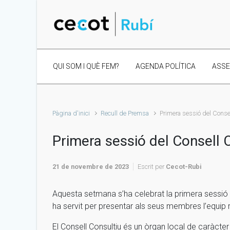
Skip to main content
QUI SOM I QUÈ FEM?
AGENDA POLÍTICA
ASS
Pàgina d'inici
Recull de Premsa
Primera sessió del Cons
Primera sessió del Consell
21 de novembre de 2023
Escrit per
Cecot-Rubi
Aquesta setmana s’ha celebrat la primera sessió d
ha servit per presentar als seus membres l’equip
El Consell Consultiu és un òrgan local de caràcter 