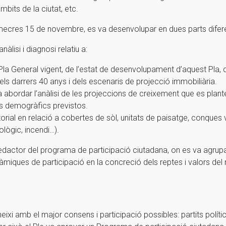
bits de la ciutat, etc.
 dimecres 15 de novembre, es va desenvolupar en dues parts dife
àlisi i diagnosi relatiu a:
el Pla General vigent, de l’estat de desenvolupament d’aquest Pla
ls darrers 40 anys i dels escenaris de projecció immobiliària.
va abordar l’anàlisi de les projeccions de creixement que es plan
is demogràfics previstos.
ritorial en relació a cobertes de sòl, unitats de paisatge, conques
rològic, incendi…).
redactor del programa de participació ciutadana, on es va agrup
nàmiques de participació en la concreció dels reptes i valors del
ixi amb el major consens i participació possibles: partits polítics