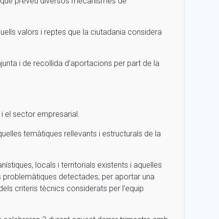
na que preveu diversos mecanismes de
uells valors i reptes que la ciutadania considera
njunta i de recollida d’aportacions per part de la
u i el sector empresarial.
uelles temàtiques rellevants i estructurals de la
stiques, locals i territorials existents i aquelles
les problemàtiques detectades; per aportar una
ls criteris tècnics considerats per l’equip