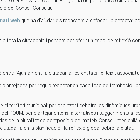
er això el Ple va aprovar un Programa de participació ciutada
ció del Consell Consultiu.
nari web
que ha d’ajudar els redactors a enfocar i a detectar aq
s a tota la ciutadania i pensats per oferir un espai de reflexió co
entre l’Ajuntament, la ciutadania, les entitats i el teixit associati
s plantejades per l’equip redactor en cada fase de tramitació i aq
el territori municipal; per analitzar i debatre les dinàmiques urbaní
del POUM; per plantejar criteris, alternatives i suggeriments a 
s de la pluralitat de composició del mateix Consell, més enllà de
ciutadania en la planificació i la reflexió global sobre la ciutat.