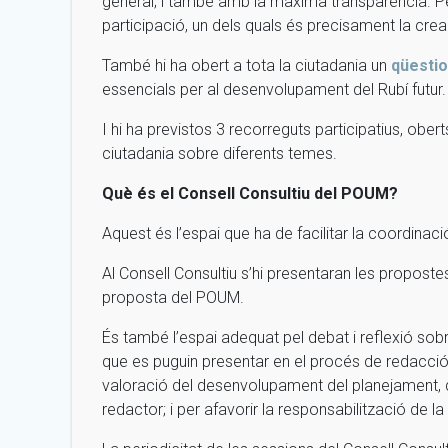
general; i també amb la màxima transparència. P
participació, un dels quals és precisament la crea
També hi ha obert a tota la ciutadania un
qüestio
essencials per al desenvolupament del Rubí futur.
I hi ha previstos 3 recorreguts participatius, obert
ciutadania sobre diferents temes.
Què és el Consell Consultiu del POUM?
Aquest és l’espai que ha de facilitar la coordinació 
Al Consell Consultiu s’hi presentaran les proposte
proposta del POUM.
És també l’espai adequat pel debat i reflexió sobre 
que es puguin presentar en el procés de redacció 
valoració del desenvolupament del planejament, de
redactor; i per afavorir la responsabilització de la 