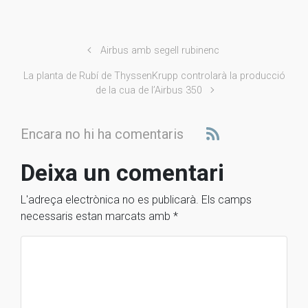
Airbus amb segell rubinenc
La planta de Rubí de ThyssenKrupp controlarà la producció
de la cua de l’Airbus 350
Encara no hi ha comentaris
Deixa un comentari
L'adreça electrònica no es publicarà.
Els camps
necessaris estan marcats amb
*