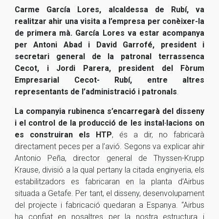
Carme García Lores, alcaldessa de Rubí, va
realitzar ahir una visita a l’empresa per conèixer-la
de primera mà. García Lores va estar acompanya
per Antoni Abad i David Garrofé, president i
secretari general de la patronal terrassenca
Cecot, i Jordi Parera, president del Fòrum
Empresarial Cecot- Rubí, entre altres
representants de l’administració i patronals
.
La companyia rubinenca s’encarregarà del disseny
i el control de la producció de les instal·lacions on
es construiran els HTP
, és a dir, no fabricarà
directament peces per a l’avió. Segons va explicar ahir
Antonio Peña, director general de Thyssen-Krupp
Krause, divisió a la qual pertany la citada enginyeria, els
estabilitzadors es fabricaran en la planta d’Airbus
situada a Getafe. Per tant, el disseny, desenvolupament
del projecte i fabricació quedaran a Espanya. “Airbus
ha confiat en nosaltres per la nostra estructura i