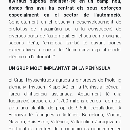
d’Airbus suposa endinsar-se en un camp nou,
doncs fins avui ha centrat els seus esforços
especialment en el sector de l’automoció.
Concretament en el disseny i desenvolupament de
prototips de maquinària per a la construcció de
diverses parts de l’automòbil. En el seu camp original,
segons Peña, l’empresa també té davant bones
expectatives a causa del “futur canvi cap al model
elèctric en l’automòbil”.
UN GRUP MOLT IMPLANTAT EN LA PENÍNSULA
El Grup ThyssenKrupp agrupa a empreses de l’holding
alemany Thyssen- Krupp AC en la Península Ibèrica i
l’àrea d’influència assignada. Actualment té una
facturació propera als 1.700 milions d’euros i compta
amb una plantilla de prop de 9.500 treballadors. A
Espanya té fàbriques a Astúries, Barcelona, Madrid,
Navarra, País Basc, València, Valladolid i Zaragoza i a
Portugal els centres de producció es concentren en