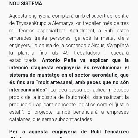
NOU SISTEMA
Aquesta enginyeria comptarà amb el suport del centre
de ThyssenKrupp a Alemanya, on treballen més de tres
mil tècnics especialitzat. Actualment, a Rubí estan
emprades trenta persones, gairebé la meitat d’ells
enginyers, i a causa de la comanda d’Airbus, s’ampliarà
la plantilla fins als 49 treballadors i quedarà
estabilitzada.
Antonio Peña va explicar que la
intenció d’aquesta enginyeria és revolucionar el
sistema de muntatge en el sector aeronàutic, que
és fins ara “molt artesanal, amb peces que no són
intercanviables”.
La idea passa per aplicar mètodes
propis de la indústria de l’automòbil, sistematitzant la
producció i aplicant concepte logístics com el “just in
estafi”. El projecte també beneficiarà a empreses
catalanes, que seran subcontractades.
Per a aquesta enginyeria de Rubí l’encàrrec