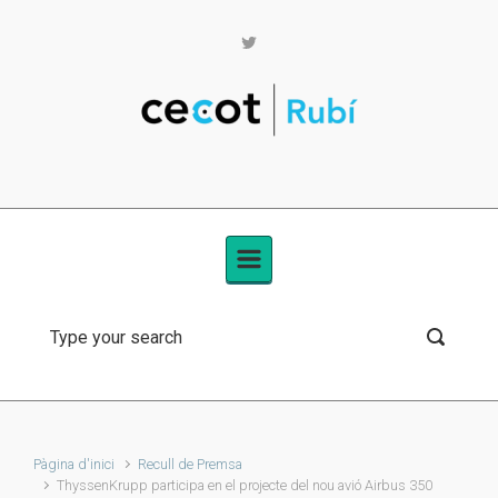
Skip to main content
Pàgina d'inici
Recull de Premsa
ThyssenKrupp participa en el projecte del nou avió Airbus 350