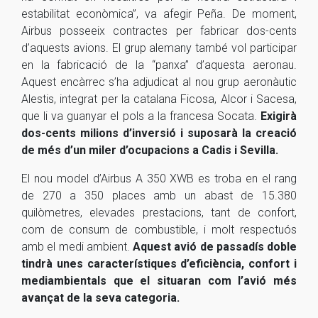
estabilitat econòmica”, va afegir Peña. De moment,
Airbus posseeix contractes per fabricar dos-cents
d’aquests avions. El grup alemany també vol participar
en la fabricació de la “panxa” d’aquesta aeronau.
Aquest encàrrec s’ha adjudicat al nou grup aeronàutic
Alestis, integrat per la catalana Ficosa, Alcor i Sacesa,
que li va guanyar el pols a la francesa Socata.
Exigirà
dos-cents milions d’inversió i suposarà la creació
de més d’un miler d’ocupacions a Cadis i Sevilla.
El nou model d’Airbus A 350 XWB es troba en el rang
de 270 a 350 places amb un abast de 15.380
quilòmetres, elevades prestacions, tant de confort,
com de consum de combustible, i molt respectuós
amb el medi ambient.
Aquest avió de passadís doble
tindrà unes característiques d’eficiència, confort i
mediambientals que el situaran com l’avió més
avançat de la seva categoria.