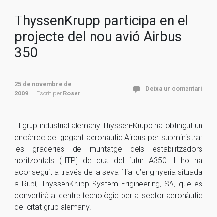
ThyssenKrupp participa en el
projecte del nou avió Airbus
350
25 de novembre de
Deixa un comentari
2009
Escrit per
Roser
El grup industrial alemany Thyssen-Krupp ha obtingut un
encàrrec del gegant aeronàutic Airbus per subministrar
les graderies de muntatge dels estabilitzadors
horitzontals (HTP) de cua del futur A350.
I ho ha
aconseguit a través de la seva filial d’enginyeria situada
a Rubí, ThyssenKrupp System Erigineering, SA, que es
convertirà al centre tecnològic per al sector aeronàutic
del citat grup alemany.