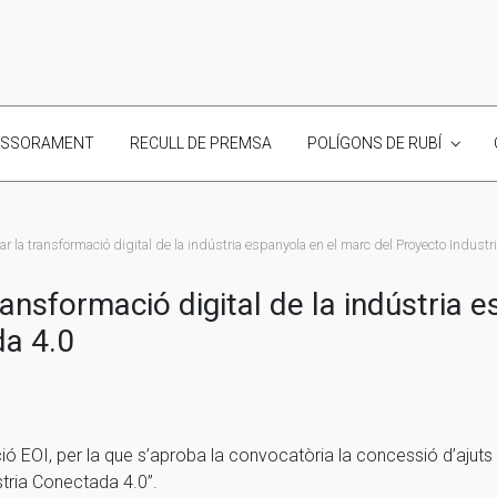
ESSORAMENT
RECULL DE PREMSA
POLÍGONS DE RUBÍ
ar la transformació digital de la indústria espanyola en el marc del Proyecto Indust
transformació digital de la indústria 
da 4.0
 EOI, per la que s’aproba la convocatòria la concessió d’ajuts p
stria Conectada 4.0”.