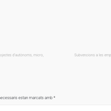
rojectes d’autònoms, micro,
Subvencions a les empr
necessaris estan marcats amb
*