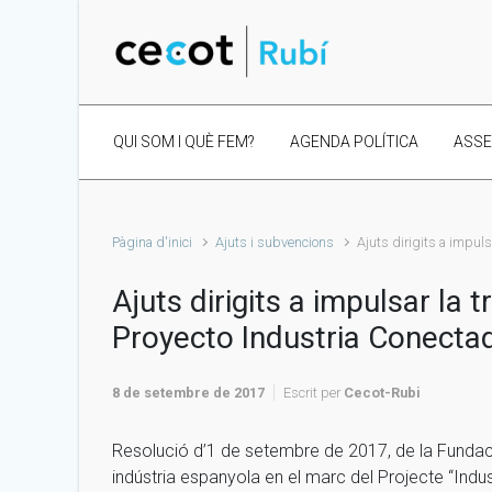
Skip to main content
QUI SOM I QUÈ FEM?
AGENDA POLÍTICA
ASS
Pàgina d'inici
Ajuts i subvencions
Ajuts dirigits a impuls
Ajuts dirigits a impulsar la 
Proyecto Industria Conecta
8 de setembre de 2017
Escrit per
Cecot-Rubi
Resolució d’1 de setembre de 2017, de la Fundació
indústria espanyola en el marc del Projecte “Indu