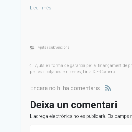
Llegir més
Ajuts i subvencions
Ajuts en forma de garantia per al finançament de p
petites i mitjanes empreses, Línia ICF-Comerç
Encara no hi ha comentaris
Deixa un comentari
L'adreça electrònica no es publicarà.
Els camps 