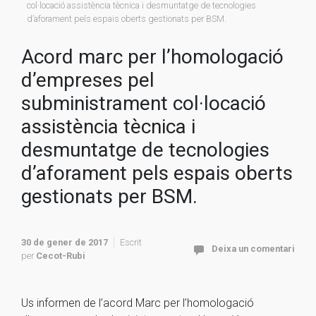
col·locació assistència tècnica i desmuntatge de tecnologies
d’aforament pels espais oberts gestionats per BSM.
Acord marc per l’homologació
d’empreses pel
subministrament col·locació
assistència tècnica i
desmuntatge de tecnologies
d’aforament pels espais oberts
gestionats per BSM.
30 de gener de 2017
Escrit
Deixa un comentari
per
Cecot-Rubi
Us informen de l’acord Marc per l’homologació