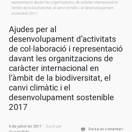
representació davant les organitzacions de caràcter internacional en
l’àmbit de la biodiversitat, el canvi climàtic i el desenvolupament
sostenible 2017
Ajudes per al
desenvolupament d’activitats
de col·laboració i representació
davant les organitzacions de
caràcter internacional en
l’àmbit de la biodiversitat, el
canvi climàtic i el
desenvolupament sostenible
2017
6 de juliol de 2017
Escrit per
Deixa un comentari
Cecot-Rubi