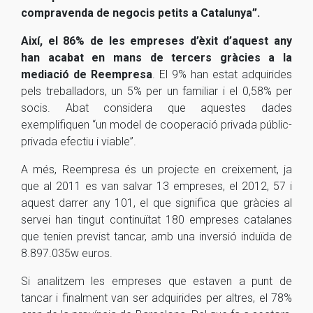
compravenda de negocis petits a Catalunya”.
Així, el 86% de les empreses d’èxit d’aquest any
han acabat en mans de tercers gràcies a la
mediació de Reempresa
. El 9% han estat adquirides
pels treballadors, un 5% per un familiar i el 0,58% per
socis. Abat considera que aquestes dades
exemplifiquen “un model de cooperació privada públic-
privada efectiu i viable”.
A més, Reempresa és un projecte en creixement, ja
que al 2011 es van salvar 13 empreses, el 2012, 57 i
aquest darrer any 101, el que significa que gràcies al
servei han tingut continuïtat 180 empreses catalanes
que tenien previst tancar, amb una inversió induïda de
8.897.035w euros.
Si analitzem les empreses que estaven a punt de
tancar i finalment van ser adquirides per altres, el 78%