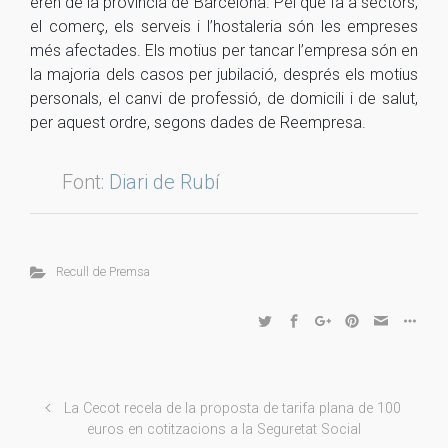
eren de la província de Barcelona. Pel que fa a sectors,
el comerç, els serveis i l’hostaleria són les empreses
més afectades. Els motius per tancar l’empresa són en
la majoria dels casos per jubilació, després els motius
personals, el canvi de professió, de domicili i de salut,
per aquest ordre, segons dades de Reempresa.
Font:
Diari de Rubí
Recull de Premsa
La Cecot recela de la proposta de tarifa plana de 100
euros en cotitzacions a la Seguretat Social