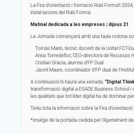
La Fira d’orientació i formació Rubí Forma’t 2024,
instal·lacions del Rubí Forma.
Matinal dedicada a les empreses | dijous 21
La Jornada començarà amb una taula rodona sobre
Tomàs Marín, tècnic docent de la Unitat FCT-Dua
Anna Torredeflot, CEO-directora de Recursos
Cristian Gracia, alumne d’FP Dual
Jacint Maure, coordinador d’FP dual de l’Institut
A continuació hi haurà una xerrada,
“Digital Thin
transformació digital a ESADE Business School i
les qualitats que tot líder digital ha de dominar p
Teniu tota la informació sobre la Fira d’orientaci
*Imatge de la portada cedida per l’Ajuntament de