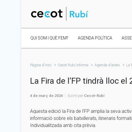
Skip to main content
QUI SOM I QUÈ FEM?
AGENDA POLÍTICA
ASS
Pàgina d'inici
Cecot Rubí Informa
Agenda d'actes
La 
La Fira de l’FP tindrà lloc e
4 de març de 2024
Escrit per
Cecot-Rubi
Aquesta edició la Fira de l’FP amplia la seva acti
informació sobre els batxillerats, itineraris format
Individualitzada amb cita prèvia.