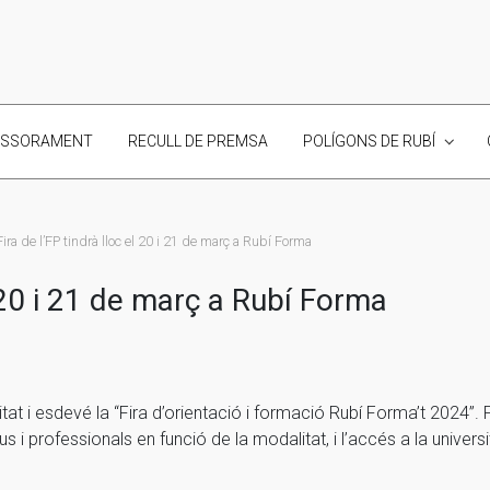
ESSORAMENT
RECULL DE PREMSA
POLÍGONS DE RUBÍ
Fira de l’FP tindrà lloc el 20 i 21 de març a Rubí Forma
l 20 i 21 de març a Rubí Forma
vitat i esdevé la “Fira d’orientació i formació Rubí Forma’t 2024”
ius i professionals en funció de la modalitat, i l’accés a la univer