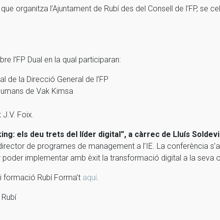
 que organitza l’Ajuntament de Rubí des del Consell de l’FP, se ce
 l’FP Dual en la qual participaran:
l de la Direcció General de l’FP
 Humans de Vak Kimsa
 J.V. Foix.
king: els deu trets del líder digital”, a càrrec de Lluís Solde
 director de programes de management a l’IE. La conferència s
er poder implementar amb èxit la transformació digital a la seva o
ó i formació Rubí Forma’t
aquí
.
 Rubí