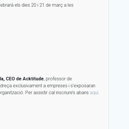
lebrarà els dies 20 i 21 de març a les
vila, CEO de Acktitude
, professor de
’adreça exclusivament a empreses i s’exposaran
rganització. Per assistir cal inscriure’s abans
aquí
.