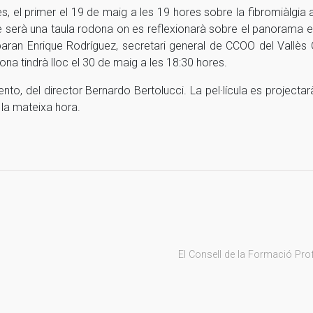
s, el primer el 19 de maig a les 19 hores sobre la fibromiàlgia 
te serà una taula rodona on es reflexionarà sobre el panorama 
ciparan Enrique Rodríguez, secretari general de CCOO del Vallès
na tindrà lloc el 30 de maig a les 18:30 hores.
to, del director Bernardo Bertolucci. La pel·lícula es projectar
 la mateixa hora.
El Consell de la Formació Prof