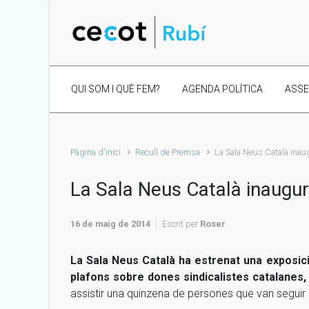
Skip to main content
QUI SOM I QUÈ FEM?
AGENDA POLÍTICA
ASS
Pàgina d'inici
Recull de Premsa
La Sala Neus Català inau
La Sala Neus Català inaugur
16 de maig de 2014
Escrit per
Roser
La Sala Neus Català ha estrenat una exposici
plafons sobre dones sindicalistes catalanes
assistir una quinzena de persones que van segui