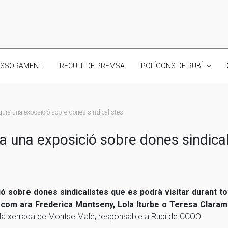
ESSORAMENT
RECULL DE PREMSA
POLÍGONS DE RUBÍ
gura una exposició sobre dones sindicalistes
a una exposició sobre dones sindical
ó sobre dones sindicalistes que es podrà visitar durant t
, com ara Frederica Montseny, Lola Iturbe o Teresa Claram
r la xerrada de Montse Malè, responsable a Rubí de CCOO.