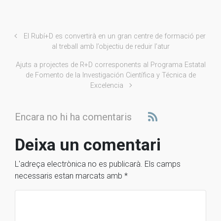
El Rubí+D es convertirà en un gran centre de formació per
al treball amb l’objectiu de reduir l’atur
Ajuts a projectes de R+D corresponents al Programa Estatal
de Fomento de la Investigación Científica y Técnica de
Excelencia
Encara no hi ha comentaris
Deixa un comentari
L'adreça electrònica no es publicarà.
Els camps
necessaris estan marcats amb
*