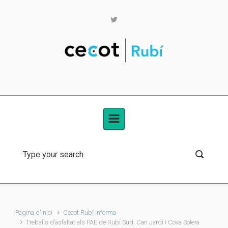
Skip to main content
Pàgina d'inici
Cecot Rubí Informa
Treballs d’asfaltat als PAE de Rubí Sud, Can Jardí i Cova Solera