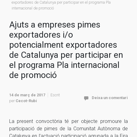
exportadores de Catalunya per participar en el programa Pla
internacional de promoció
Ajuts a empreses pimes
exportadores i/o
potencialment exportadores
de Catalunya per participar en
el programa Pla internacional
de promoció
14 de març de 2017
Escrit
Deixa un comentari
per
Cecot-Rubi
La present convoctòria té per objecte promoure la
participació de pimes de la Comunitat Autònoma de
Catalunya en l’actuació participació agrupada a la Fira