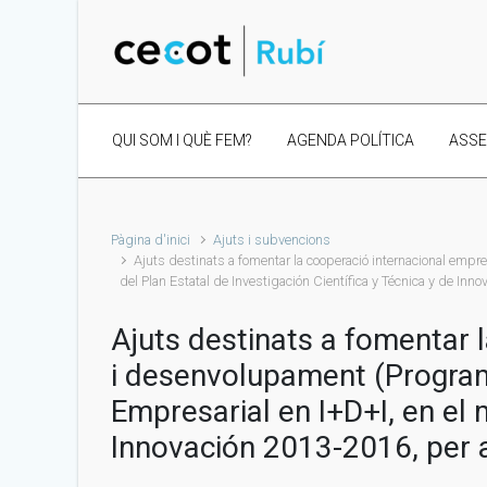
Skip to main content
QUI SOM I QUÈ FEM?
AGENDA POLÍTICA
ASS
Pàgina d'inici
Ajuts i subvencions
Ajuts destinats a fomentar la cooperació internacional emp
del Plan Estatal de Investigación Científica y Técnica y de Inn
Ajuts destinats a fomentar 
i desenvolupament (Progra
Empresarial en I+D+I, en el 
Innovación 2013-2016, per a