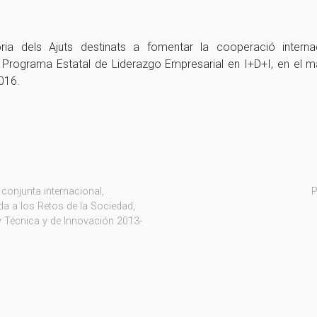
a dels Ajuts destinats a fomentar la cooperació internaci
grama Estatal de Liderazgo Empresarial en I+D+I, en el marc
016.
conjunta internacional,
P
da a los Retos de la Sociedad,
 y Técnica y de Innovación 2013-