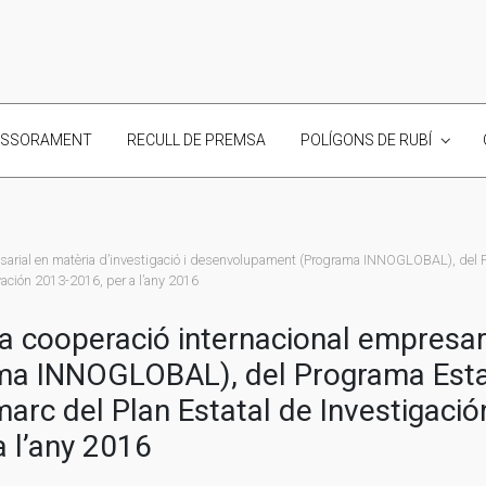
ESSORAMENT
RECULL DE PREMSA
POLÍGONS DE RUBÍ
resarial en matèria d’investigació i desenvolupament (Programa INNOGLOBAL), del P
ovación 2013-2016, per a l’any 2016
la cooperació internacional empresari
ma INNOGLOBAL), del Programa Esta
marc del Plan Estatal de Investigación
 l’any 2016