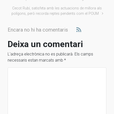
Cecot Rubí, satisfeta amb les actuacions de millora als
polígons, però recorda reptes pendents com el POUM
Encara no hi ha comentaris
Deixa un comentari
L'adreça electrònica no es publicarà.
Els camps
necessaris estan marcats amb
*