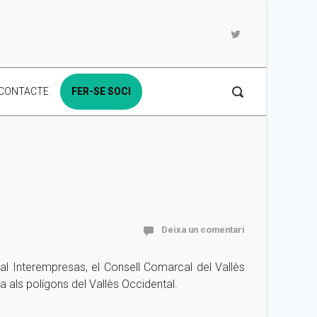
CONTACTE
FER-SE SOCI
Deixa un comentari
ial Interempresas, el Consell Comarcal del Vallès
da als polígons del Vallès Occidental.