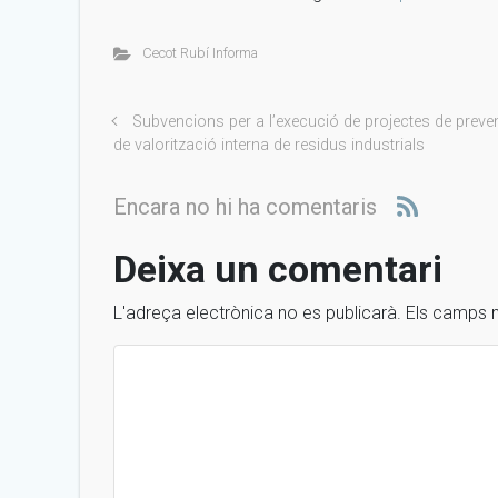
Cecot Rubí Informa
Subvencions per a l’execució de projectes de preven
de valorització interna de residus industrials
Encara no hi ha comentaris
Deixa un comentari
L'adreça electrònica no es publicarà.
Els camps 