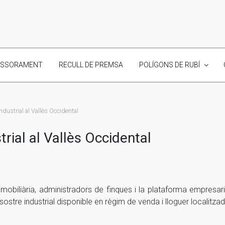
ESSORAMENT
RECULL DE PREMSA
POLÍGONS DE RUBÍ
industrial al Vallès Occidental
trial al Vallès Occidental
mobiliària, administradors de finques i la plataforma empresar
 sostre industrial disponible en règim de venda i lloguer localitza