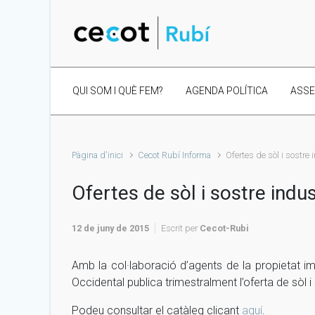
Skip to main content
QUI SOM I QUÈ FEM?
AGENDA POLÍTICA
ASS
Pàgina d'inici
Cecot Rubí Informa
Ofertes de sòl i sostre 
Ofertes de sòl i sostre indus
12 de juny de 2015
Escrit per
Cecot-Rubi
Amb la col·laboració d’agents de la propietat im
Occidental publica trimestralment l’oferta de sòl i
Podeu consultar el catàleg clicant
aquí
.