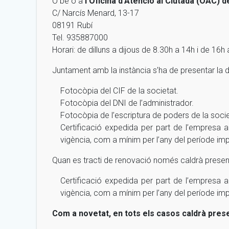
O bé o a
l’Oficina d’Atenció al Ciutadà (OAC) d
C/ Narcís Menard, 13-17
08191 Rubí
Tel. 935887000
Horari: de dilluns a dijous de 8.30h a 14h i de 16
Juntament amb la instància s’ha de presentar la
Fotocòpia del CIF de la societat.
Fotocòpia del DNI de l’administrador.
Fotocòpia de l’escriptura de poders de la socie
Certificació expedida per part de l’empresa a
vigència, com a mínim per l’any del període imp
Quan es tracti de renovació només caldrà presen
Certificació expedida per part de l’empresa a
vigència, com a mínim per l’any del període imp
Com a novetat, en tots els casos caldrà prese