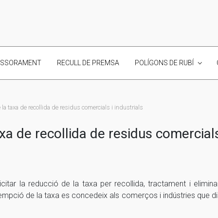
ESSORAMENT
RECULL DE PREMSA
POLÍGONS DE RUBÍ
a taxa de recollida de residus comercials i industrials
 de recollida de residus comercials 
citar la reducció de la taxa per recollida, tractament i elimin
xempció de la taxa es concedeix als comerços i indústries que dis