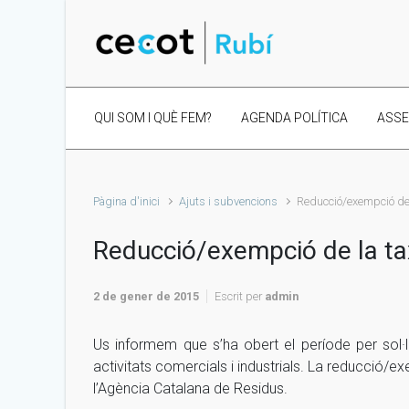
Skip to main content
QUI SOM I QUÈ FEM?
AGENDA POLÍTICA
ASS
Pàgina d'inici
Ajuts i subvencions
Reducció/exempció de l
Reducció/exempció de la taxa
2 de gener de 2015
Escrit per
admin
Us informem que s’ha obert el període per sol·li
activitats comercials i industrials. La reducció/e
l’Agència Catalana de Residus.