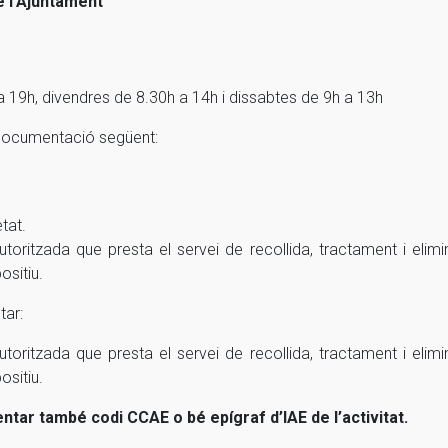
e l’Ajuntament
h a 19h, divendres de 8.30h a 14h i dissabtes de 9h a 13h
 documentació següent:
tat.
utoritzada que presta el servei de recollida, tractament i eli
ositiu.
tar:
utoritzada que presta el servei de recollida, tractament i eli
ositiu.
ntar també codi CCAE o bé epígraf d’IAE de l’activitat.