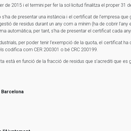
de 2015 i el termini per fer la sol·licitud finalitza el proper 31 d
ó s’ha de presentar una instància i el certificat de l’empresa que
stió de residus durant un any com a mínim (ha de cobrir l’any en c
ma automàtica, per tant, s’ha de presentar el certificat cada any
ustrials, per poder tenir l’exempció de la quota, el certificat ha
a els codifica com CER 200301 o bé CRC 200199.
ta està en funció de la fracció de residus que s’acrediti que es g
e Barcelona