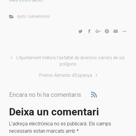
Ajuts i subvencions
L’Ajuntament millora l’asfaltat de diversos carrers de sis
polígons
Premis Aliments d’Espanya
Encara no hi ha comentaris
Deixa un comentari
L'adreça electrònica no es publicarà.
Els camps
necessaris estan marcats amb
*