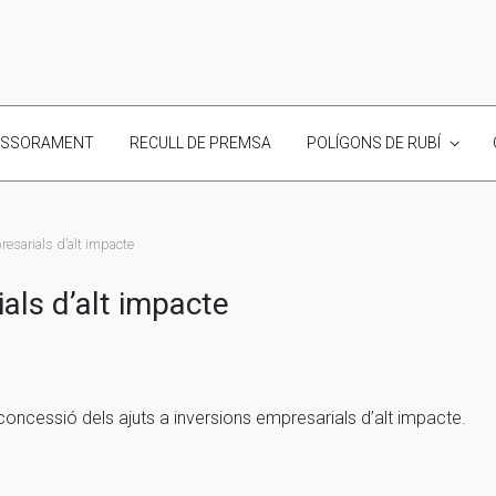
ESSORAMENT
RECULL DE PREMSA
POLÍGONS DE RUBÍ
resarials d’alt impacte
als d’alt impacte
concessió dels ajuts a inversions empresarials d’alt impacte.