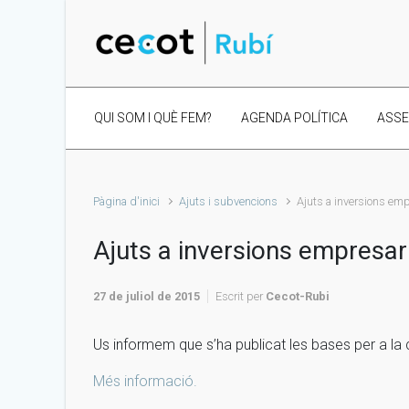
Skip to main content
QUI SOM I QUÈ FEM?
AGENDA POLÍTICA
ASS
Pàgina d'inici
Ajuts i subvencions
Ajuts a inversions emp
Ajuts a inversions empresari
27 de juliol de 2015
Escrit per
Cecot-Rubi
Us informem que s’ha publicat les bases per a la 
Més informació.