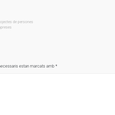
rojectes de persones
mpreses
necessaris estan marcats amb
*