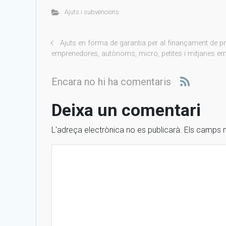
Ajuts i subvencions
Ajuts en forma de garantia per al finançament de p
emprenedores, autònoms, micro, petites i mitjanes e
Encara no hi ha comentaris
Deixa un comentari
L'adreça electrònica no es publicarà.
Els camps 