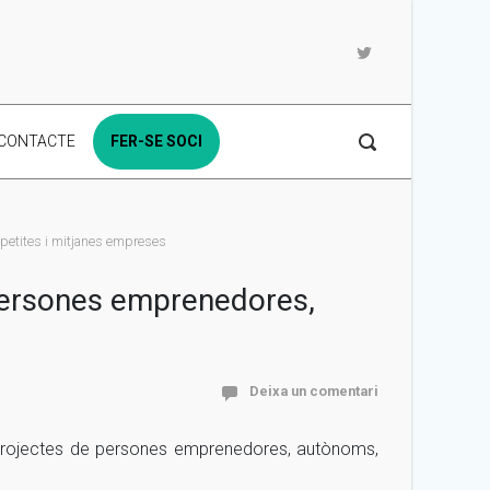
CONTACTE
FER-SE SOCI
 petites i mitjanes empreses
 persones emprenedores,
Deixa un comentari
e projectes de persones emprenedores, autònoms,