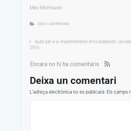
Més informació.
Ajuts i subvencions
Ajuts per a la implementació d’incubadores i accele
2015
Encara no hi ha comentaris
Deixa un comentari
L'adreça electrònica no es publicarà.
Els camps 