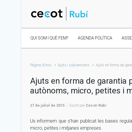
Skip to main content
QUI SOM I QUÈ FEM?
AGENDA POLÍTICA
ASS
Pàgina d'inici
Ajuts i subvencions
Ajuts en forma de gar
Ajuts en forma de garantia
autònoms, micro, petites i 
27 de juliol de 2015
Escrit per
Cecot-Rubi
Us informem que s’han publicat les bases regul
micro, petites i mitjanes empreses.