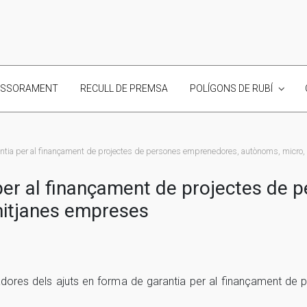
ESSORAMENT
RECULL DE PREMSA
POLÍGONS DE RUBÍ
antia per al finançament de projectes de persones emprenedores, autònoms, micro,
 per al finançament de projectes de
mitjanes empreses
adores dels ajuts en forma de garantia per al finançament d