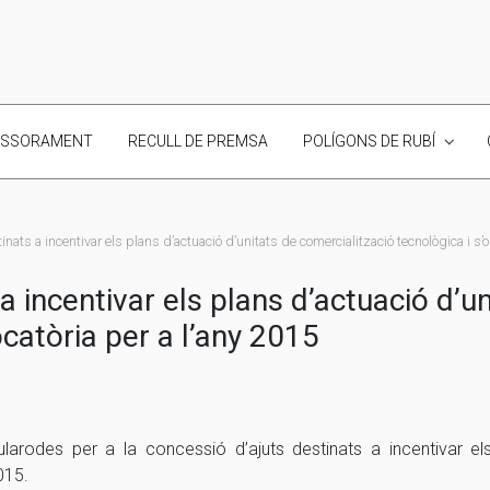
ESSORAMENT
RECULL DE PREMSA
POLÍGONS DE RUBÍ
nats a incentivar els plans d’actuació d’unitats de comercialització tecnològica i s’o
a incentivar els plans d’actuació d’u
ocatòria per a l’any 2015
arodes per a la concessió d’ajuts destinats a incentivar els
015.