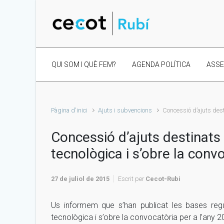
Skip to main content
QUI SOM I QUÈ FEM?
AGENDA POLÍTICA
ASS
Pàgina d'inici
Ajuts i subvencions
Concessió d’ajuts desti
Concessió d’ajuts destinats 
tecnològica i s’obre la conv
27 de juliol de 2015
Escrit per
Cecot-Rubi
Us informem que s’han publicat les bases regul
tecnològica i s’obre la convocatòria per a l’any 2