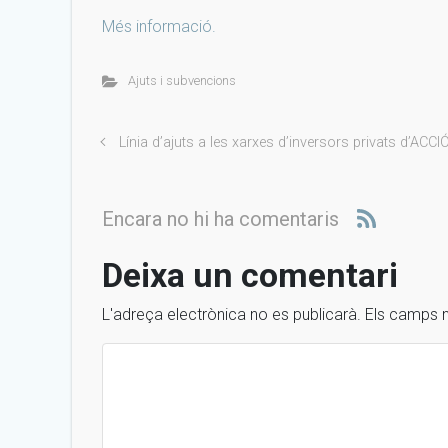
Més informació.
Ajuts i subvencions
Línia d’ajuts a les xarxes d’inversors privats d’ACCI
Encara no hi ha comentaris
Deixa un comentari
L'adreça electrònica no es publicarà.
Els camps 